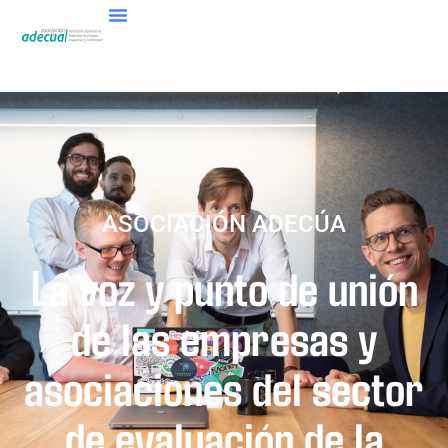
ASOCIACIÓN ADECÚA
La voz y punto de unión
de las empresas y
asociaciones del sector
de evaluación de la